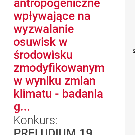
antropogeniczne
wpływające na
wyzwalanie
osuwisk w
środowisku
S
zmodyfikowanym
w wyniku zmian
klimatu - badania
g...
Konkurs:
PRELUDIUM 19
,