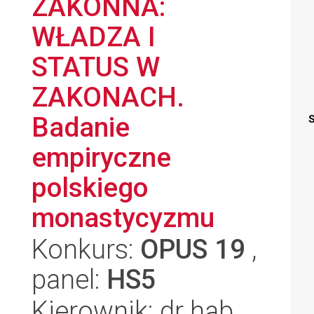
ZAKONNA:
WŁADZA I
STATUS W
ZAKONACH.
Badanie
S
empiryczne
polskiego
monastycyzmu
Konkurs:
OPUS 19
,
panel:
HS5
Kierownik: dr hab.