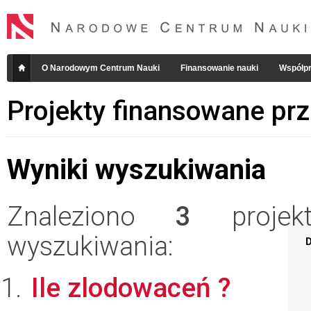
O Narodowym Centrum Nauki
Finansowanie nauki
Współpr
Projekty finansowane pr
Wyniki wyszukiwania
Znaleziono
3
projekt
wyszukiwania:
D
Ile zlodowaceń ?