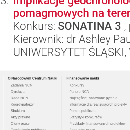
Implikacje geochronolo
pomagmowych na tereni
Konkurs:
SONATINA 3
,
Kierownik: dr Ashley Pa
UNIWERSYTET ŚLĄSKI, W
O Narodowym Centrum Nauki
Finansowanie nauki
Zadania NCN
Konkursy
Dyrekcja
Panele NCN
Rada NCN
Najczęściej zadawane pytania
Koordynatorzy
Informacje dla realizujących projekty
Struktura
Pomoc publiczna
Akty prawne
Statystyki konkursów
Oferty pracy
Przykłady finansowanych projektów