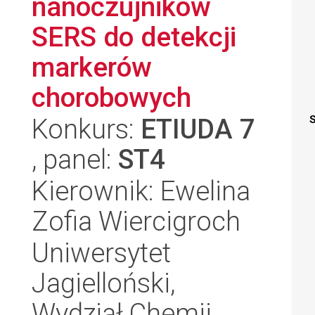
nanoczujników
SERS do detekcji
markerów
chorobowych
Konkurs:
ETIUDA 7
S
, panel:
ST4
Kierownik: Ewelina
Zofia Wiercigroch
Uniwersytet
Jagielloński,
Wydział Chemii