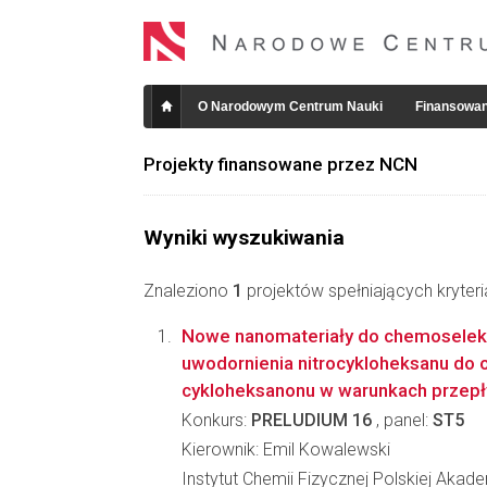
O Narodowym Centrum Nauki
Finansowan
Projekty finansowane przez NCN
Wyniki wyszukiwania
Znaleziono
1
projektów spełniających kryter
Nowe nanomateriały do chemosele
uwodornienia nitrocykloheksanu do
cykloheksanonu w warunkach przepł
Konkurs:
PRELUDIUM 16
, panel:
ST5
Kierownik: Emil Kowalewski
Instytut Chemii Fizycznej Polskiej Akad