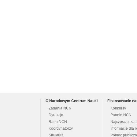
O Narodowym Centrum Nauki
Finansowanie na
Zadania NCN
Konkursy
Dyrekcja
Panele NCN
Rada NCN
Najczęściej za
Koordynatorzy
Informacje dla r
Struktura
Pomoc publicz