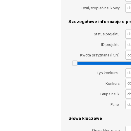
d
Tytuł/stopień naukowy
Szczegółowe informacje o pro
d
Status projektu
ID projektu
Kwota przyznana (PLN)
d
Typ konkursu
d
Konkurs
d
Grupa nauk
d
Panel
Słowa kluczowe
Słowa kluczowe