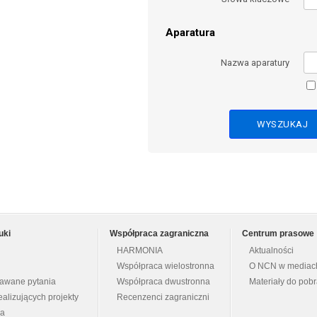
Aparatura
Nazwa aparatury
uki
Współpraca zagraniczna
Centrum prasowe
HARMONIA
Aktualności
Współpraca wielostronna
O NCN w mediac
dawane pytania
Współpraca dwustronna
Materiały do pob
ealizujących projekty
Recenzenci zagraniczni
na