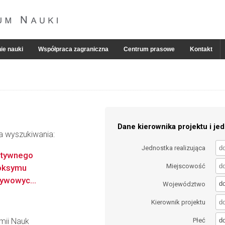
ie nauki
Współpraca zagraniczna
Centrum prasowe
Kontakt
Dane kierownika projektu i jed
ia wyszukiwania:
Jednostka realizująca
ktywnego
Miejscowość
 oksymu
ywowyc...
d
Województwo
Kierownik projektu
d
emii Nauk
Płeć