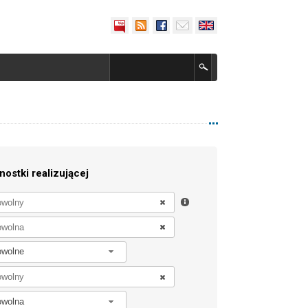
nostki realizującej
owolne
owolna