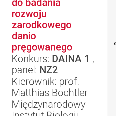
do badania
rozwoju
zarodkowego
danio
pręgowanego
S
Konkurs:
DAINA 1
,
panel:
NZ2
Kierownik: prof.
Matthias Bochtler
Międzynarodowy
Instytut Biologii