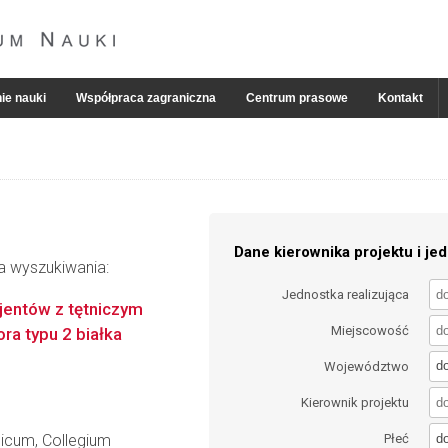
ie nauki
Współpraca zagraniczna
Centrum prasowe
Kontakt
Dane kierownika projektu i jed
ia wyszukiwania:
Jednostka realizująca
jentów z tętniczym
Miejscowość
ra typu 2 białka
d
Województwo
Kierownik projektu
d
dicum, Collegium
Płeć