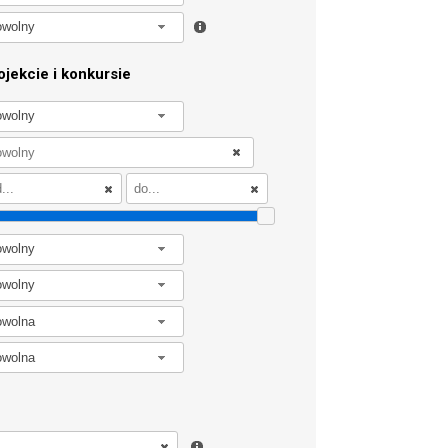
owolny
jekcie i konkursie
owolny
owolny
owolny
owolna
owolna