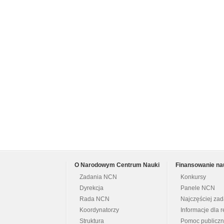
O Narodowym Centrum Nauki
Finansowanie na
Zadania NCN
Konkursy
Dyrekcja
Panele NCN
Rada NCN
Najczęściej za
Koordynatorzy
Informacje dla r
Struktura
Pomoc publicz