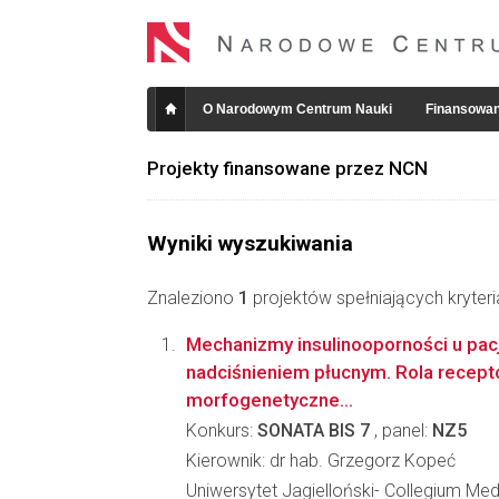
O Narodowym Centrum Nauki
Finansowan
Projekty finansowane przez NCN
Wyniki wyszukiwania
Znaleziono
1
projektów spełniających kryter
Mechanizmy insulinooporności u pac
nadciśnieniem płucnym. Rola recepto
morfogenetyczne...
Konkurs:
SONATA BIS 7
, panel:
NZ5
Kierownik: dr hab. Grzegorz Kopeć
Uniwersytet Jagielloński- Collegium Me