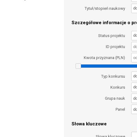
d
Tytuł/stopień naukowy
Szczegółowe informacje o pro
d
Status projektu
ID projektu
Kwota przyznana (PLN)
d
Typ konkursu
d
Konkurs
d
Grupa nauk
d
Panel
Słowa kluczowe
Słowa kluczowe