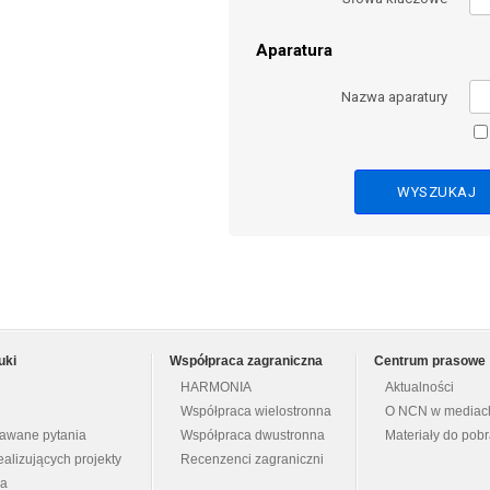
Aparatura
Nazwa aparatury
uki
Współpraca zagraniczna
Centrum prasowe
HARMONIA
Aktualności
Współpraca wielostronna
O NCN w mediac
dawane pytania
Współpraca dwustronna
Materiały do pob
ealizujących projekty
Recenzenci zagraniczni
na