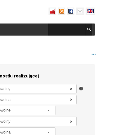
nostki realizującej
owolne
owolna