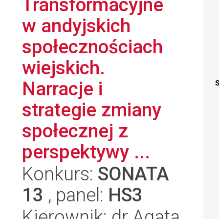
Transformacyjne
w andyjskich
społecznościach
wiejskich.
Narracje i
S
strategie zmiany
społecznej z
perspektywy ...
Konkurs:
SONATA
13
, panel:
HS3
Kierownik: dr Agata