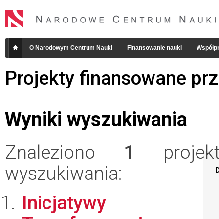
O Narodowym Centrum Nauki
Finansowanie nauki
Współpr
Projekty finansowane pr
Wyniki wyszukiwania
Znaleziono
1
projekt
wyszukiwania:
D
Inicjatywy