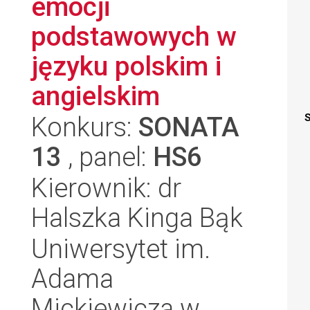
emocji
podstawowych w
języku polskim i
angielskim
Konkurs:
SONATA
S
13
, panel:
HS6
Kierownik: dr
Halszka Kinga Bąk
Uniwersytet im.
Adama
Mickiewicza w