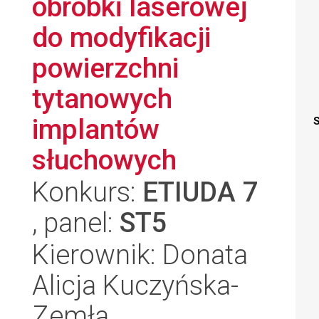
obróbki laserowej
do modyfikacji
powierzchni
tytanowych
implantów
S
słuchowych
Konkurs:
ETIUDA 7
, panel:
ST5
Kierownik: Donata
Alicja Kuczyńska-
Zemła