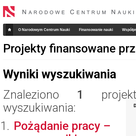
O Narodowym Centrum Nauki
Finansowanie nauki
Współpr
Projekty finansowane pr
Wyniki wyszukiwania
Znaleziono
1
projekt
wyszukiwania:
D
Pożądanie pracy –