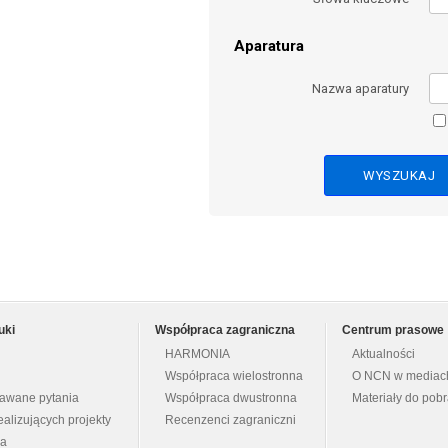
Aparatura
Nazwa aparatury
uki
Współpraca zagraniczna
Centrum prasowe
HARMONIA
Aktualności
Współpraca wielostronna
O NCN w mediac
dawane pytania
Współpraca dwustronna
Materiały do pob
ealizujących projekty
Recenzenci zagraniczni
na