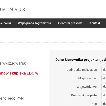
ie nauki
Współpraca zagraniczna
Centrum prasowe
Kontakt
Dane kierownika projektu i jed
ia wyszukiwania:
Jednostka realizująca
genów skupiska EDC w
Miejscowość
d
Województwo
Kierownik projektu
 Nenckiego PAN
d
Płeć