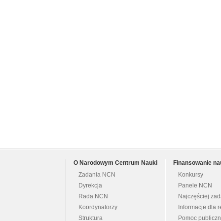
O Narodowym Centrum Nauki
Finansowanie na
Zadania NCN
Konkursy
Dyrekcja
Panele NCN
Rada NCN
Najczęściej za
Koordynatorzy
Informacje dla r
Struktura
Pomoc publicz