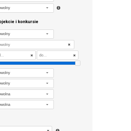
owolny
jekcie i konkursie
owolny
owolny
owolny
owolna
owolna