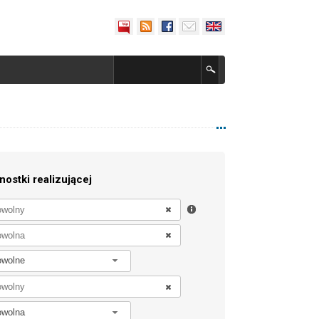
nostki realizującej
owolne
owolna