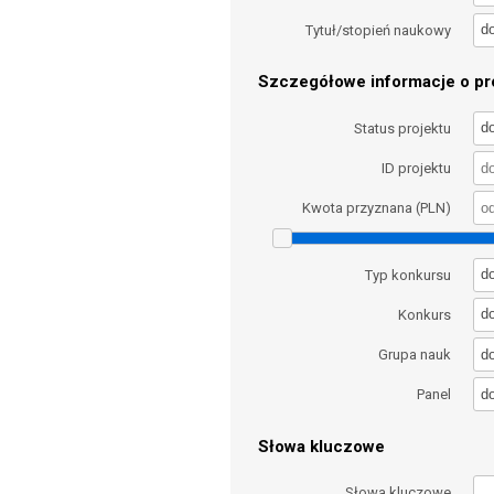
d
Tytuł/stopień naukowy
Szczegółowe informacje o pro
d
Status projektu
ID projektu
Kwota przyznana (PLN)
d
Typ konkursu
d
Konkurs
d
Grupa nauk
d
Panel
Słowa kluczowe
Słowa kluczowe