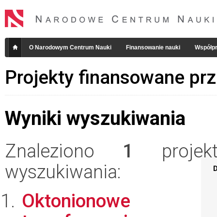
O Narodowym Centrum Nauki
Finansowanie nauki
Współpr
Projekty finansowane pr
Wyniki wyszukiwania
Znaleziono
1
projekt
wyszukiwania:
D
Oktonionowe