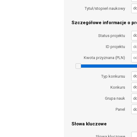
d
Tytuł/stopień naukowy
Szczegółowe informacje o pro
d
Status projektu
ID projektu
Kwota przyznana (PLN)
d
Typ konkursu
d
Konkurs
d
Grupa nauk
d
Panel
Słowa kluczowe
Słowa kluczowe