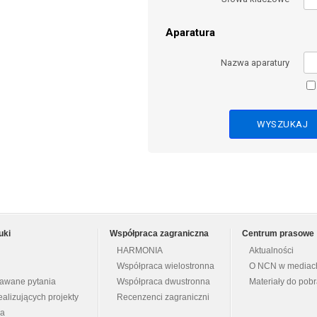
Aparatura
Nazwa aparatury
uki
Współpraca zagraniczna
Centrum prasowe
HARMONIA
Aktualności
Współpraca wielostronna
O NCN w mediac
dawane pytania
Współpraca dwustronna
Materiały do pob
ealizujących projekty
Recenzenci zagraniczni
na