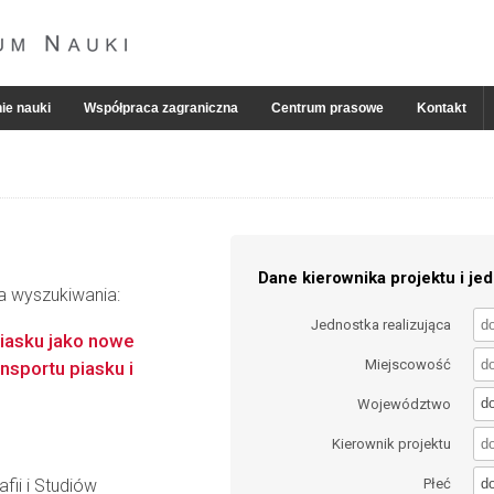
ie nauki
Współpraca zagraniczna
Centrum prasowe
Kontakt
Dane kierownika projektu i jed
ia wyszukiwania:
Jednostka realizująca
piasku jako nowe
Miejscowość
sportu piasku i
d
Województwo
Kierownik projektu
d
fii i Studiów
Płeć