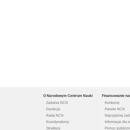
O Narodowym Centrum Nauki
Finansowanie na
Zadania NCN
Konkursy
Dyrekcja
Panele NCN
Rada NCN
Najczęściej za
Koordynatorzy
Informacje dla r
Struktura
Pomoc publicz