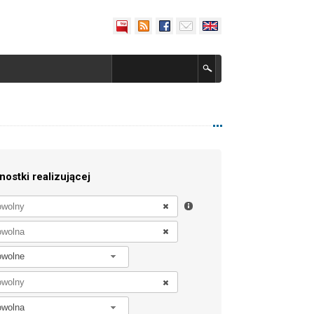
nostki realizującej
owolne
owolna