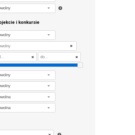
owolny
jekcie i konkursie
owolny
owolny
owolny
owolna
owolna