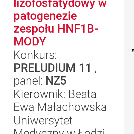
lizofosfatydowy w
patogenezie
zespołu HNF1B-
MODY
Konkurs:
S
PRELUDIUM 11
,
panel:
NZ5
Kierownik: Beata
Ewa Małachowska
Uniwersytet
Medyczny w Łodzi,