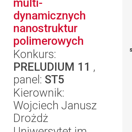
multi-
dynamicznych
nanostruktur
polimerowych
Konkurs:
S
PRELUDIUM 11
,
panel:
ST5
Kierownik:
Wojciech Janusz
Drożdż
Uniwersytet im.