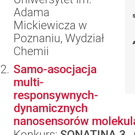
Adama
Mickiewicza w
Poznaniu, Wydział
A
Chemii
Samo-asocjacja
multi-
responsywnych-
dynamicznych
nanosensorów molekula
Konkurs:
SONATINA 3
,