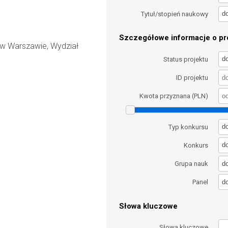
d
Tytuł/stopień naukowy
Szczegółowe informacje o pro
 w Warszawie, Wydział
d
Status projektu
ID projektu
Kwota przyznana (PLN)
d
Typ konkursu
d
Konkurs
d
Grupa nauk
d
Panel
Słowa kluczowe
Słowa kluczowe