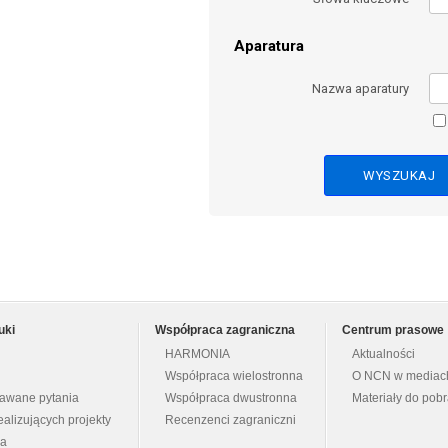
Aparatura
Nazwa aparatury
uki
Współpraca zagraniczna
Centrum prasowe
HARMONIA
Aktualności
Współpraca wielostronna
O NCN w mediac
dawane pytania
Współpraca dwustronna
Materiały do pob
ealizujących projekty
Recenzenci zagraniczni
na