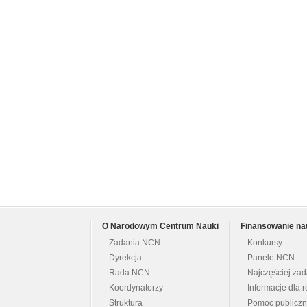
O Narodowym Centrum Nauki
Finansowanie na
Zadania NCN
Konkursy
Dyrekcja
Panele NCN
Rada NCN
Najczęściej za
Koordynatorzy
Informacje dla r
Struktura
Pomoc publicz