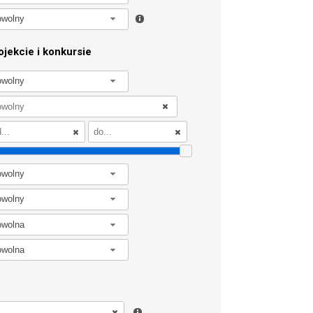
owolny
jekcie i konkursie
owolny
owolny
owolny
owolna
owolna