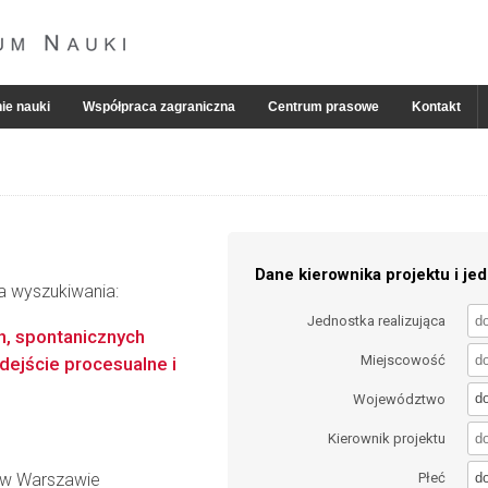
ie nauki
Współpraca zagraniczna
Centrum prasowe
Kontakt
Dane kierownika projektu i jed
ia wyszukiwania:
Jednostka realizująca
h, spontanicznych
Miejscowość
dejście procesualne i
d
Województwo
Kierownik projektu
d
 w Warszawie
Płeć