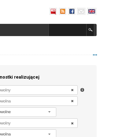
nostki realizującej
owolne
owolna