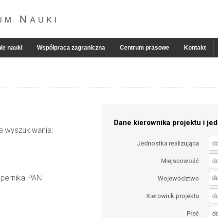
ie nauki
Współpraca zagraniczna
Centrum prasowe
Kontakt
Dane kierownika projektu i jed
ia wyszukiwania:
Jednostka realizująca
Miejscowość
opernika PAN
d
Województwo
Kierownik projektu
d
Płeć