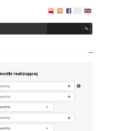
nostki realizującej
owolne
owolna