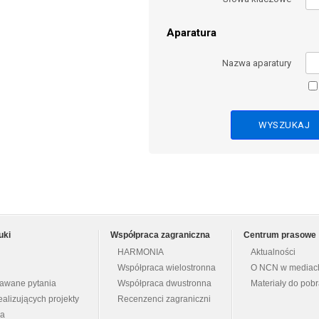
Aparatura
Nazwa aparatury
uki
Współpraca zagraniczna
Centrum prasowe
HARMONIA
Aktualności
Współpraca wielostronna
O NCN w mediac
dawane pytania
Współpraca dwustronna
Materiały do pob
ealizujących projekty
Recenzenci zagraniczni
na