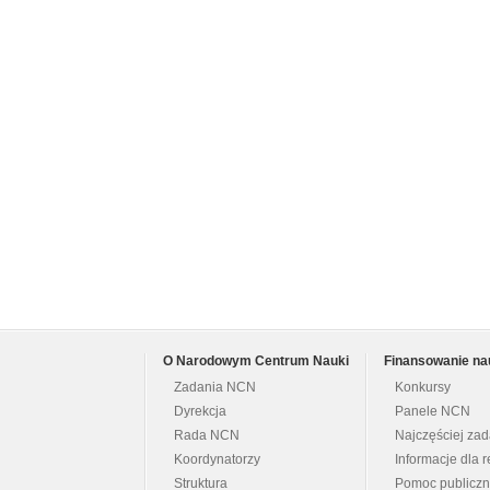
O Narodowym Centrum Nauki
Finansowanie na
Zadania NCN
Konkursy
Dyrekcja
Panele NCN
Rada NCN
Najczęściej za
Koordynatorzy
Informacje dla r
Struktura
Pomoc publicz