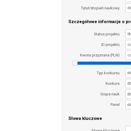
d
Tytuł/stopień naukowy
Szczegółowe informacje o pro
d
Status projektu
ID projektu
Kwota przyznana (PLN)
d
Typ konkursu
d
Konkurs
d
Grupa nauk
d
Panel
Słowa kluczowe
Słowa kluczowe