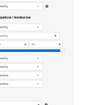
owolny
jekcie i konkursie
owolny
owolny
owolny
owolna
owolna