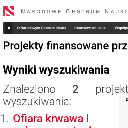
O Narodowym Centrum Nauki
Finansowanie nauki
Współpr
Projekty finansowane pr
Wyniki wyszukiwania
Znaleziono
2
projekt
wyszukiwania:
D
Ofiara krwawa i