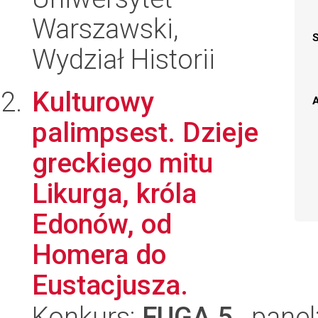
Warszawski,
Wydział Historii
Kulturowy
A
palimpsest. Dzieje
greckiego mitu
Likurga, króla
Edonów, od
Homera do
Eustacjusza.
Konkurs:
FUGA 5
, panel