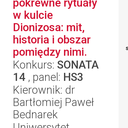
pokrewne rytuały
w kulcie
Dionizosa: mit,
historia i obszar
pomiędzy nimi.
S
Konkurs:
SONATA
14
, panel:
HS3
Kierownik: dr
Bartłomiej Paweł
Bednarek
Uniwersytet