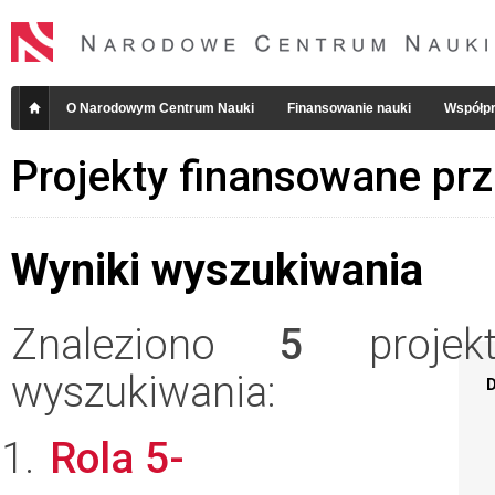
O Narodowym Centrum Nauki
Finansowanie nauki
Współpr
Projekty finansowane pr
Wyniki wyszukiwania
Znaleziono
5
projekt
wyszukiwania:
D
Rola 5-