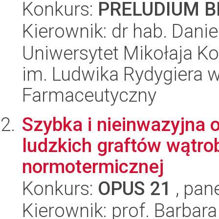
Konkurs:
PRELUDIUM BI
Kierownik: dr hab. Dani
Uniwersytet Mikołaja K
im. Ludwika Rydygiera 
Farmaceutyczny
Szybka i nieinwazyjna 
ludzkich graftów wątrob
normotermicznej
Konkurs:
OPUS 21
, pan
Kierownik: prof. Barbar