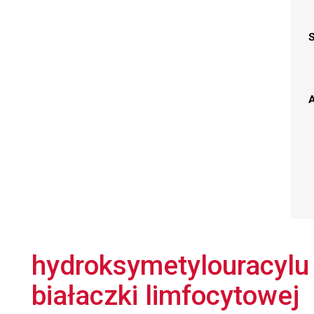
A
hydroksymetylouracylu
białaczki limfocytowej