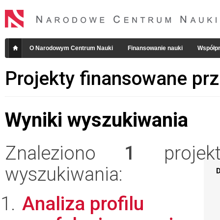
O Narodowym Centrum Nauki
Finansowanie nauki
Współpr
Projekty finansowane pr
Wyniki wyszukiwania
Znaleziono
1
projekt
wyszukiwania:
D
Analiza profilu