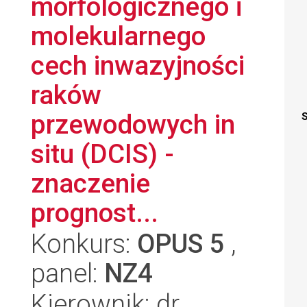
morfologicznego i
molekularnego
cech inwazyjności
raków
przewodowych in
S
situ (DCIS) -
znaczenie
prognost...
Konkurs:
OPUS 5
,
panel:
NZ4
Kierownik: dr