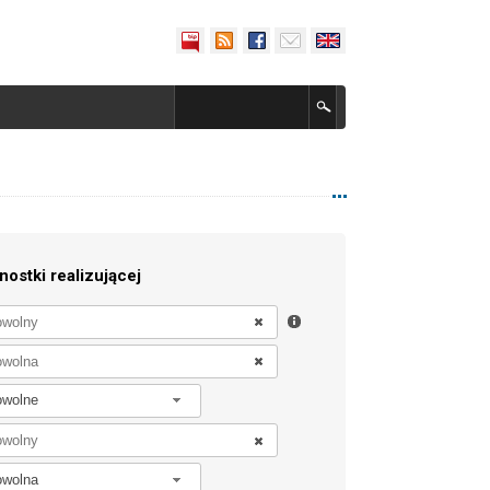
nostki realizującej
owolne
owolna