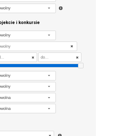
owolny
jekcie i konkursie
owolny
owolny
owolny
owolna
owolna