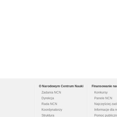
O Narodowym Centrum Nauki
Finansowanie na
Zadania NCN
Konkursy
Dyrekcja
Panele NCN
Rada NCN
Najczęściej za
Koordynatorzy
Informacje dla r
Struktura
Pomoc publicz