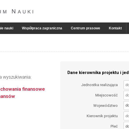
ie nauki
Współpraca zagraniczna
Centrum prasowe
Kontakt
Dane kierownika projektu i jed
ia wyszukiwania:
Jednostka realizująca
zachowania finansowe
Miejscowość
inansów
d
Województwo
Kierownik projektu
d
Płeć