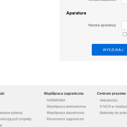
Aparatura
Nazwa aparatury
uki
Współpraca zagraniczna
Centrum prasowe
HARMONIA
Aktualności
Współpraca wielostronna
O NCN w mediac
dawane pytania
Współpraca dwustronna
Materiały do pob
ealizujących projekty
Recenzenci zagraniczni
na