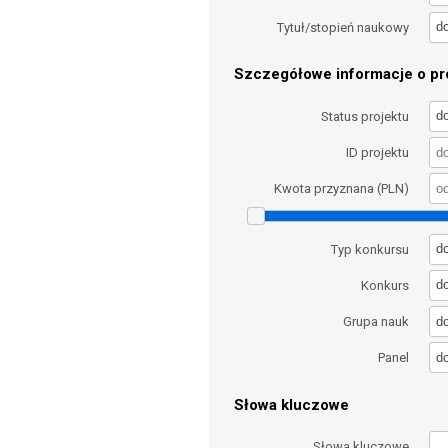
d
Tytuł/stopień naukowy
Szczegółowe informacje o pro
d
Status projektu
ID projektu
Kwota przyznana (PLN)
d
Typ konkursu
d
Konkurs
d
Grupa nauk
d
Panel
Słowa kluczowe
Słowa kluczowe