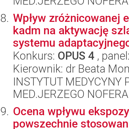
MED.JERZEGO NOFERA
Wpływ zróżnicowanej ek
kadm na aktywację szl
systemu adaptacyjnego 
Konkurs:
OPUS 4
, panel
Kierownik: dr Beata Mon
INSTYTUT MEDYCYNY P
MED.JERZEGO NOFERA
Ocena wpływu ekspozyc
powszechnie stosowane