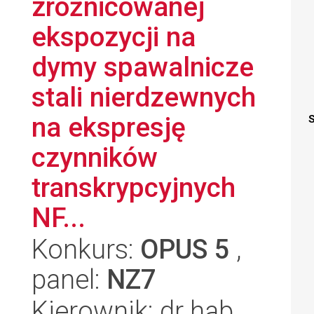
zróżnicowanej
ekspozycji na
dymy spawalnicze
stali nierdzewnych
na ekspresję
S
czynników
transkrypcyjnych
NF...
Konkurs:
OPUS 5
,
panel:
NZ7
Kierownik: dr hab.