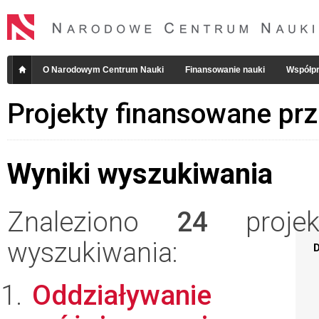
O Narodowym Centrum Nauki
Finansowanie nauki
Współpr
Projekty finansowane pr
Wyniki wyszukiwania
Znaleziono
24
projekt
wyszukiwania:
D
Oddziaływanie