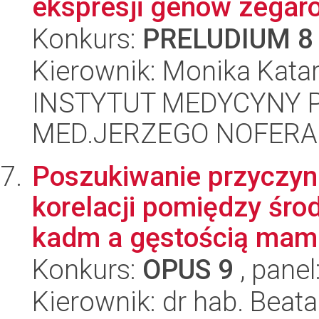
ekspresji genów zegaro
Konkurs:
PRELUDIUM 8
Kierownik: Monika Kata
INSTYTUT MEDYCYNY P
MED.JERZEGO NOFERA
Poszukiwanie przyczyn r
korelacji pomiędzy śr
kadm a gęstością mam.
Konkurs:
OPUS 9
, panel
Kierownik: dr hab. Bea