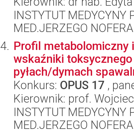
Kierownik: dr hab. Edyt
INSTYTUT MEDYCYNY P
MED.JERZEGO NOFERA
Profil metabolomiczny 
wskaźniki toksycznego 
pyłach/dymach spawaln
Konkurs:
OPUS 17
, pan
Kierownik: prof. Wojci
INSTYTUT MEDYCYNY P
MED.JERZEGO NOFERA