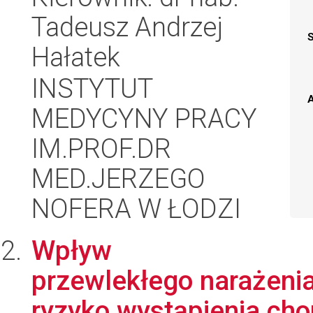
Tadeusz Andrzej
Hałatek
INSTYTUT
A
MEDYCYNY PRACY
IM.PROF.DR
MED.JERZEGO
NOFERA W ŁODZI
Wpływ
przewlekłego narażeni
ryzyko wystąpienia cho