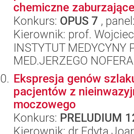
chemiczne zaburzające
Konkurs:
OPUS 7
, panel
Kierownik: prof. Wojci
INSTYTUT MEDYCYNY P
MED.JERZEGO NOFERA
Ekspresja genów szlak
pacjentów z nieinwazy
moczowego
Konkurs:
PRELUDIUM 1
Kierownik: dr Edyta Jo