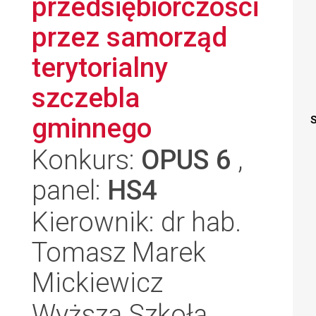
przedsiębiorczości
przez samorząd
terytorialny
szczebla
gminnego
S
Konkurs:
OPUS 6
,
panel:
HS4
Kierownik: dr hab.
Tomasz Marek
Mickiewicz
Wyższa Szkoła