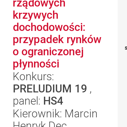
rządowych
krzywych
dochodowości:
przypadek rynków
o ograniczonej
S
płynności
Konkurs:
PRELUDIUM 19
,
panel:
HS4
Kierownik: Marcin
Henryk Dec