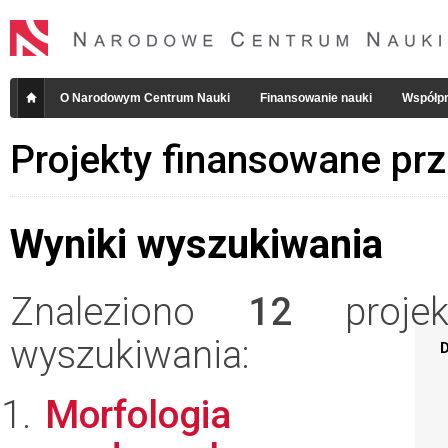
O Narodowym Centrum Nauki
Finansowanie nauki
Współpr
Projekty finansowane pr
Wyniki wyszukiwania
Znaleziono
12
projekt
wyszukiwania:
D
Morfologia