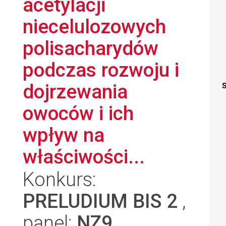
acetylacji
niecelulozowych
polisacharydów
podczas rozwoju i
dojrzewania
S
owoców i ich
wpływ na
właściwości...
Konkurs:
PRELUDIUM BIS 2
,
panel:
NZ9