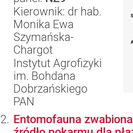
Kierownik: dr hab.
Monika Ewa
Szymańska-
A
Chargot
Instytut Agrofizyki
im. Bohdana
Dobrzańskiego
PAN
Entomofauna zwabiona
źródło pokarmu dla pł