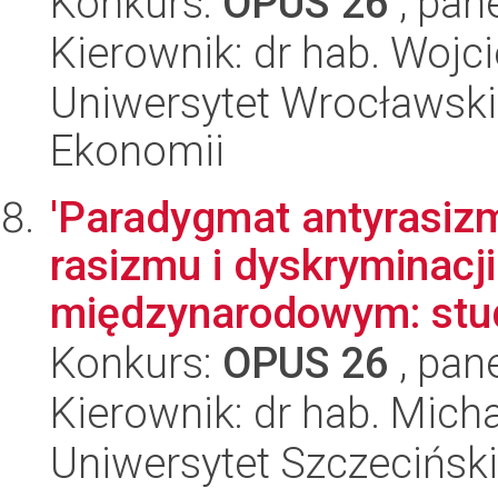
Konkurs:
OPUS 26
, pan
Kierownik: dr hab. Wojc
Uniwersytet Wrocławski,
Ekonomii
'Paradygmat antyrasiz
rasizmu i dyskryminacj
międzynarodowym: stud
Konkurs:
OPUS 26
, pan
Kierownik: dr hab. Mich
Uniwersytet Szczeciński