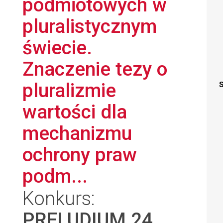
podmiotowych w
pluralistycznym
świecie.
Znaczenie tezy o
pluralizmie
S
wartości dla
mechanizmu
ochrony praw
podm...
Konkurs:
PRELUDIUM 24
,