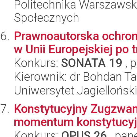
Politechnika Warszawska
Społecznych
Prawnoautorska ochro
w Unii Europejskiej po
Konkurs:
SONATA 19
, 
Kierownik: dr Bohdan T
Uniwersytet Jagielloński
Konstytucyjny Zugzwang
momentum konstytucy
Konkurs:
OPUS 26
, pan