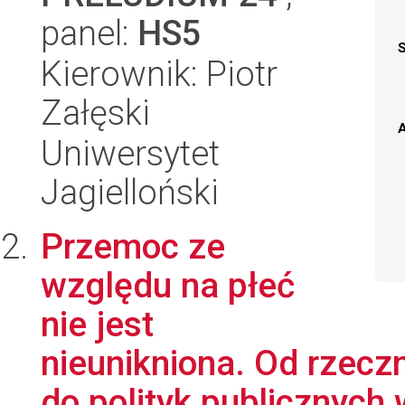
panel:
HS5
Kierownik: Piotr
Załęski
A
Uniwersytet
Jagielloński
Przemoc ze
względu na płeć
nie jest
nieunikniona. Od rzeczn
do polityk publicznych 