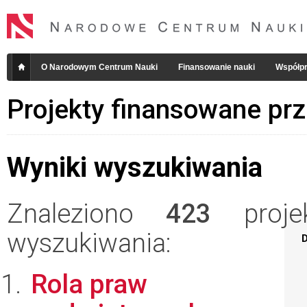
O Narodowym Centrum Nauki
Finansowanie nauki
Współpr
Projekty finansowane pr
Wyniki wyszukiwania
Znaleziono
423
projek
wyszukiwania:
D
Rola praw