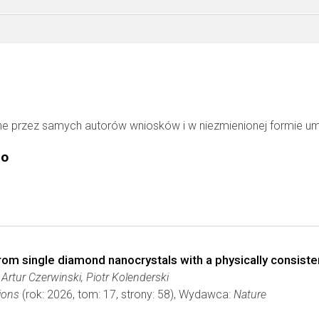
ne przez samych autorów wniosków i w niezmienionej formie u
go
rom single diamond nanocrystals with a physically consist
Artur Czerwinski, Piotr Kolenderski
ions
(rok: 2026, tom: 17, strony: 58), Wydawca:
Nature