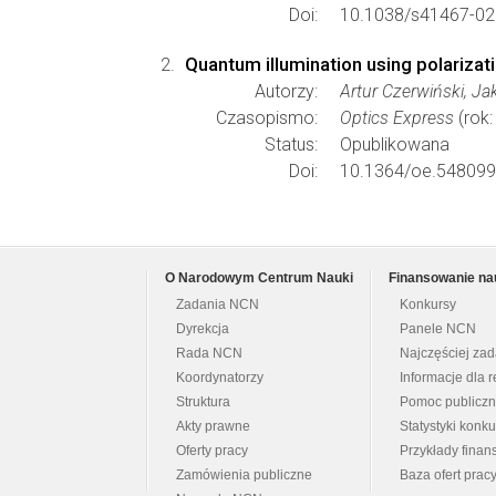
Doi:
10.1038/s41467-02
Quantum illumination using polariza
Autorzy:
Artur Czerwiński, J
Czasopismo:
Optics Express
(rok:
Status:
Opublikowana
Doi:
10.1364/oe.548099
O Narodowym Centrum Nauki
Finansowanie na
Zadania NCN
Konkursy
Dyrekcja
Panele NCN
Rada NCN
Najczęściej za
Koordynatorzy
Informacje dla r
Struktura
Pomoc publicz
Akty prawne
Statystyki konk
Oferty pracy
Przykłady fina
Zamówienia publiczne
Baza ofert prac