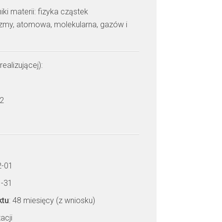
i materii: fizyka cząstek
azmy, atomowa, molekularna, gazów i
realizującej):
 2
2-01
1-31
ktu
: 48 miesięcy (z wniosku)
acji