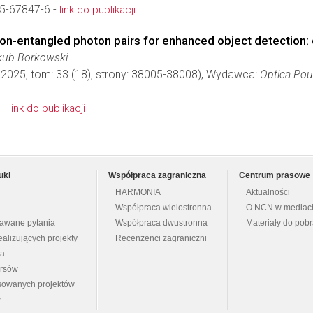
5-67847-6 -
link do publikacji
tion-entangled photon pairs for enhanced object detectio
akub Borkowski
 2025, tom: 33 (18), strony: 38005-38008), Wydawca:
Optica Pou
 -
link do publikacji
uki
Współpraca zagraniczna
Centrum prasowe
HARMONIA
Aktualności
Współpraca wielostronna
O NCN w mediac
dawane pytania
Współpraca dwustronna
Materiały do pob
ealizujących projekty
Recenzenci zagraniczni
na
ursów
nsowanych projektów
y