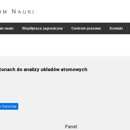
ie nauki
Współpraca zagraniczna
Centrum prasowe
Kontakt
tonach do analizy układów atomowych
h fotonów
Panel
: