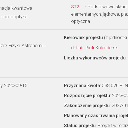
- Podstawowe składnik
ST2
rmacja kwantowa
elementarnych, jądrowa, pl
a i nanooptyka
optyczna
Kierownik projektu
(z jednostki 
ał Fizyki, Astronomii i
dr hab. Piotr Kolenderski
Liczba wykonawców projektu
:
ny 2020-09-15
Przyznana kwota
: 538 020 PLN
Rozpoczęcie projektu
: 2023-0
Zakończenie projektu
: 2027-0
Planowany czas trwania proje
Status projektu
: Projekt w realiz