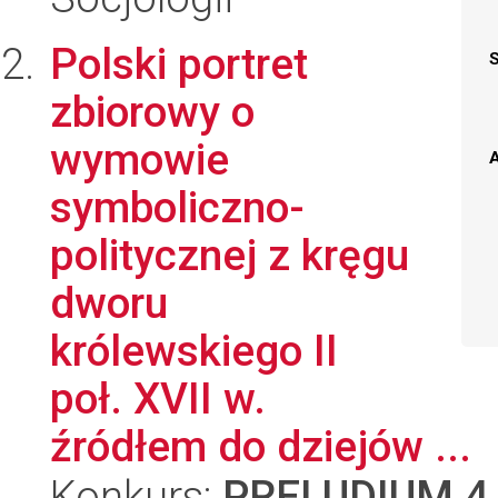
Polski portret
zbiorowy o
wymowie
A
symboliczno-
politycznej z kręgu
dworu
królewskiego II
poł. XVII w.
źródłem do dziejów ...
Konkurs:
PRELUDIUM 4