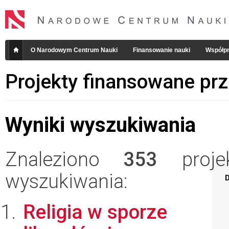
O Narodowym Centrum Nauki
Finansowanie nauki
Współpr
Projekty finansowane pr
Wyniki wyszukiwania
Znaleziono
353
projek
wyszukiwania:
D
Religia w sporze