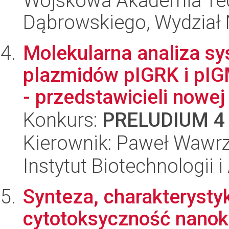
Wojskowa Akademia Tec
Dąbrowskiego, Wydział 
Molekularna analiza s
plazmidów pIGRK i pIG
- przedstawicieli nowej 
Konkurs:
PRELUDIUM 4
Kierownik: Paweł Wawrz
Instytut Biotechnologii 
Synteza, charakterysty
cytotoksyczność nano