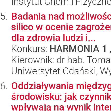
Instytut Chemii Fizyczn
Badania nad możliwośc
silico w ocenie zagroż
dla zdrowia ludzi i...
Konkurs:
HARMONIA 1
Kierownik: dr hab. Tom
Uniwersytet Gdański, W
Oddziaływania między
środowisku: jak czynnik
wpływają na wynik inter