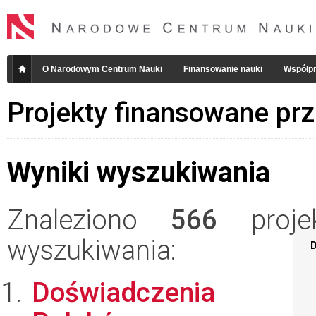
O Narodowym Centrum Nauki
Finansowanie nauki
Współpr
Projekty finansowane pr
Wyniki wyszukiwania
Znaleziono
566
projek
wyszukiwania:
D
Doświadczenia