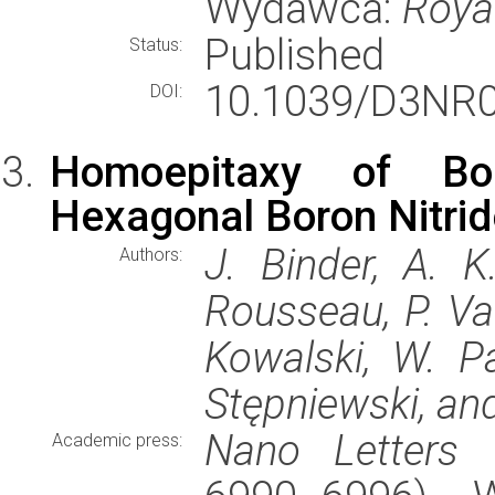
Wydawca:
Royal
Published
Status:
10.1039/D3NR0
DOI:
Homoepitaxy of Bor
Hexagonal Boron Nitrid
J. Binder, A. 
Authors:
Rousseau, P. Val
Kowalski, W. Pa
Stępniewski, an
Nano Letters
(
Academic press: