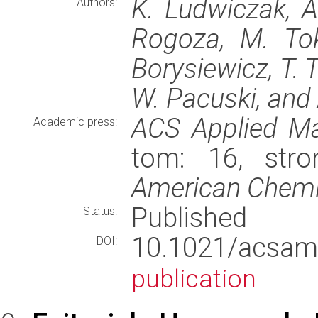
K. Ludwiczak, A
Authors:
Rogoza, M. Tok
Borysiewicz, T. 
W. Pacuski, and
ACS Applied Mat
Academic press:
tom: 16, stro
American Chemi
Published
Status:
10.1021/acs
DOI:
publication