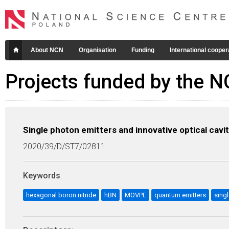
About NCN
Organisation
Funding
International cooper
Projects funded by the 
Single photon emitters and innovative optical cavit
2020/39/D/ST7/02811
Keywords
:
hexagonal boron nitride
hBN
MOVPE
quantum emitters
sing