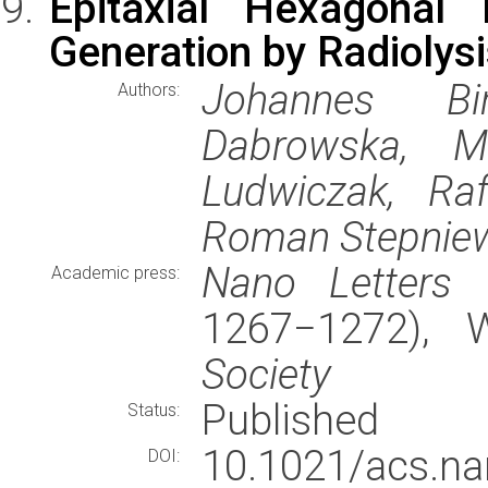
Epitaxial Hexagonal 
Generation by Radiolysi
Johannes Bin
Authors:
Dabrowska, Ma
Ludwiczak, Raf
Roman Stepniew
Nano Letters
(
Academic press:
1267−1272),
Society
Published
Status:
10.1021/acs.n
DOI: