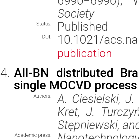
6990−6996),
Society
Published
Status:
10.1021/acs.n
DOI:
publication
All-BN distributed Bra
single MOCVD process
A. Ciesielski, J
Authors:
Kret, J. Turczyń
Stępniewski, an
Nanotechnolog
Academic press: