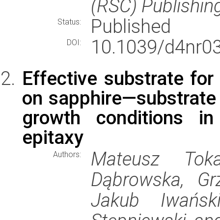
(RSC) Publishin
Published
Status:
10.1039/d4nr0
DOI:
Effective substrate for
on sapphire—substrate 
growth conditions in
epitaxy
Mateusz Toka
Authors:
Dąbrowska, Grz
Jakub Iwańsk