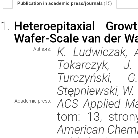
Publication in academic press/journals
(15)
Heteroepitaxial Grow
Wafer-Scale van der Wa
K. Ludwiczak, A
Authors:
Tokarczyk, J.
Turczyński, 
Stȩpniewski, W
ACS Applied Mat
Academic press:
tom: 13, stro
American Chemi