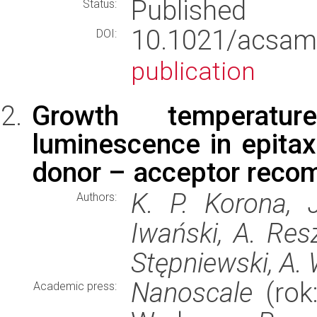
Published
Status:
10.1021/acs
DOI:
publication
Growth temperatu
luminescence in epitax
donor – acceptor recom
K. P. Korona, 
Authors:
Iwański, A. Res
Stępniewski, A
Nanoscale
(rok:
Academic press: