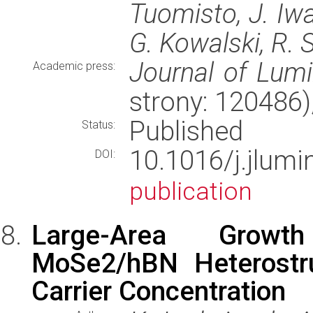
Tuomisto, J. Iwa
G. Kowalski, R.
Journal of Lum
Academic press:
strony: 120486
Published
Status:
10.1016/j.jlu
DOI:
publication
Large-Area Growth
MoSe2/hBN Heterostru
Carrier Concentration