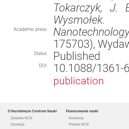
Tokarczyk, J. 
Wysmołek.
Nanotechnolog
Academic press:
175703), Wyda
Published
Status:
10.1088/1361
DOI:
publication
O Narodowym Centrum Nauki
Finansowanie nauki
Zadania NCN
Konkursy
Dyrekcja
Panele NCN