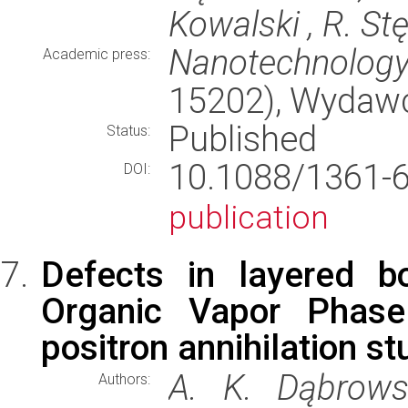
Kowalski , R. S
Nanotechnolog
Academic press:
15202), Wydaw
Published
Status:
10.1088/1361
DOI:
publication
Defects in layered b
Organic Vapor Phase
positron annihilation st
A. K. Dąbrowsk
Authors: