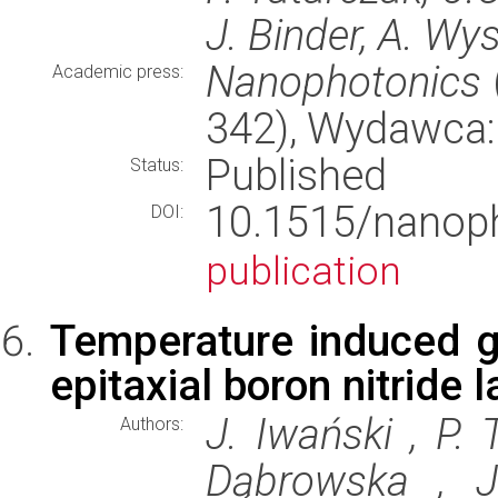
J. Binder, A. Wy
Nanophotonics
Academic press:
342), Wydawca
Published
Status:
10.1515/nano
DOI:
publication
Temperature induced gi
epitaxial boron nitride 
J. Iwański , P. 
Authors:
Dąbrowska , J