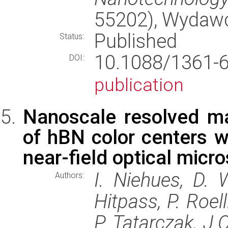
55202), Wydaw
Published
Status:
10.1088/1361
DOI:
publication
Nanoscale resolved ma
of hBN color centers w
near-field optical micr
I. Niehues, D. W
Authors:
Hitpass, P. Roel
P. Tatarczak, J.