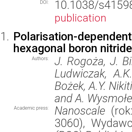
10.1038/s415
DOI:
publication
Polarisation-depen
hexagonal boron nitri
J. Rogoża, J. Bi
Authors:
Ludwiczak, A.K
Bożek, A.Y. Nikit
and A. Wysmoł
Nanoscale
(rok:
Academic press:
3060), Wydaw