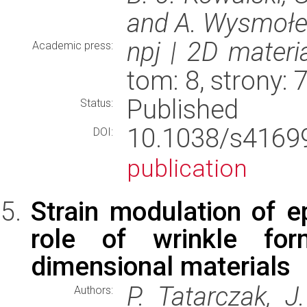
and A. Wysmołe
npj | 2D materi
Academic press:
tom: 8, strony:
Published
Status:
10.1038/s416
DOI:
publication
Strain modulation of e
role of wrinkle for
dimensional materials
P. Tatarczak, J
Authors: