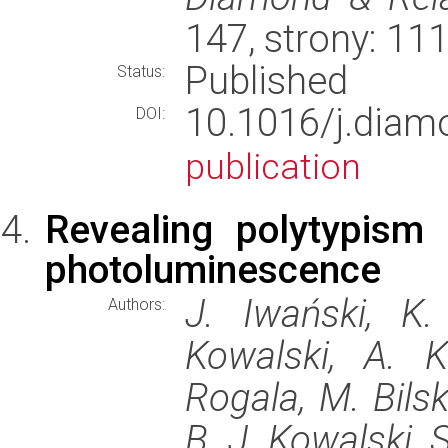
147, strony: 1
Published
Status:
10.1016/j.dia
DOI:
publication
Revealing polytypism
photoluminescence
J. Iwański, K.
Authors:
Kowalski, A. K
Rogala, M. Bilsk
B. J. Kowalski, S.