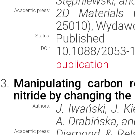
Stępniewski, a
2D Materials
(
Academic press:
25010), Wydaw
Published
Status:
10.1088/2053
DOI:
publication
Manipulating carbon r
nitride by changing t
J. Iwański, J. Ki
Authors:
A. Drabińska, a
Diamond & Rela
Academic press: