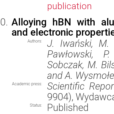
publication
Alloying hBN with al
and electronic properti
J. Iwański, M.
Authors:
Pawłowski, P.
Sobczak, M. Bils
and A. Wysmoł
Scientific Repor
Academic press:
9904), Wydawc
Published
Status: