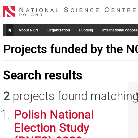
About NCN
Organisation
Funding
International cooper
Projects funded by the 
Search results
2
projects found matching 
I
Polish National
Election Study