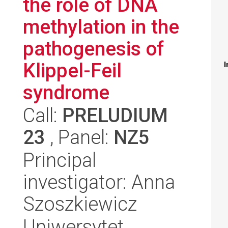
the role of DNA
methylation in the
pathogenesis of
Klippel-Feil
I
syndrome
Call:
PRELUDIUM
23
, Panel:
NZ5
Principal
investigator: Anna
Szoszkiewicz
Uniwersytet