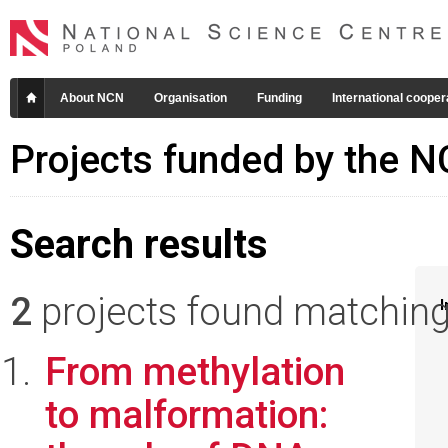
About NCN
Organisation
Funding
International cooper
Projects funded by the 
Search results
2
projects found matching 
I
From methylation
to malformation: