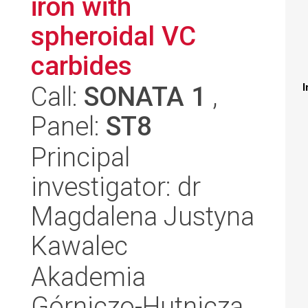
iron with
spheroidal VC
carbides
Call:
SONATA 1
,
I
Panel:
ST8
Principal
investigator: dr
Magdalena Justyna
Kawalec
Akademia
Górniczo-Hutnicza