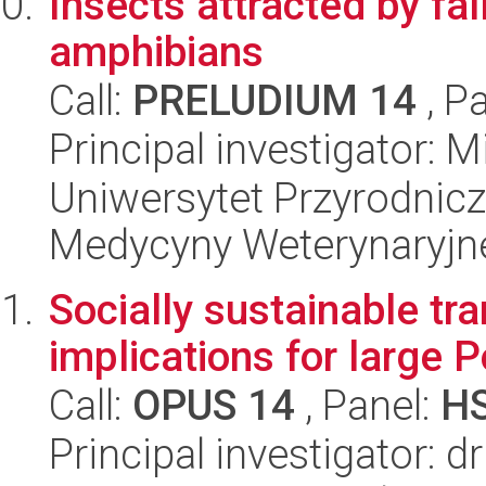
Insects attracted by fal
amphibians
Call:
PRELUDIUM 14
, P
Principal investigator: 
Uniwersytet Przyrodnicz
Medycyny Weterynaryjne
Socially sustainable tra
implications for large P
Call:
OPUS 14
, Panel:
H
Principal investigator: 