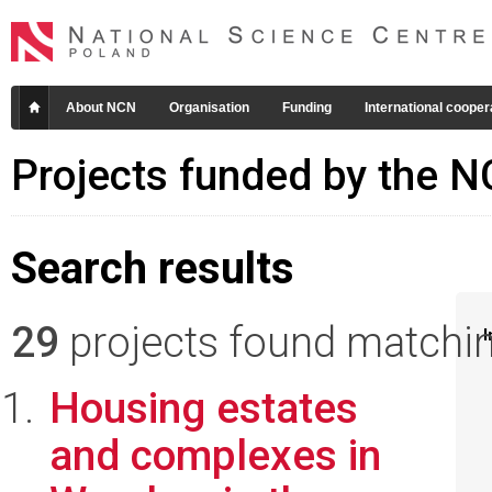
About NCN
Organisation
Funding
International cooper
Projects funded by the 
Search results
29
projects found matching
I
Housing estates
and complexes in