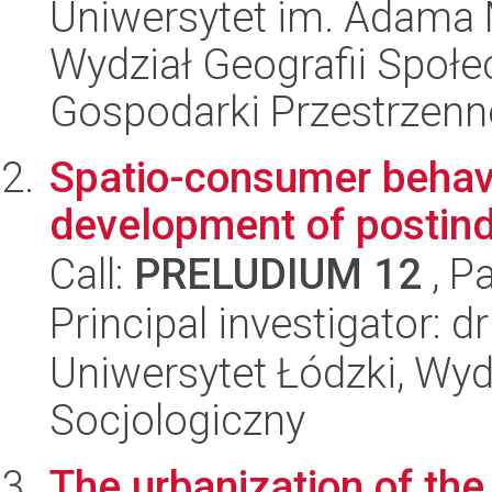
Uniwersytet im. Adama 
Wydział Geografii Społ
Gospodarki Przestrzenn
Spatio-consumer behavi
development of postindu
Call:
PRELUDIUM 12
, P
Principal investigator: 
Uniwersytet Łódzki, Wy
Socjologiczny
The urbanization of the