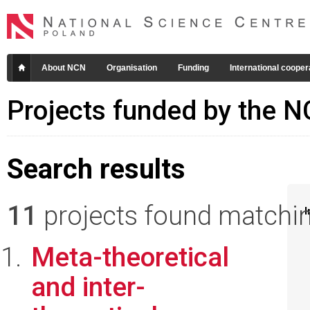
About NCN
Organisation
Funding
International cooper
Projects funded by the 
Search results
11
projects found matching
I
Meta-theoretical
and inter-