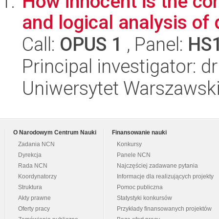
How innocent is the con
and logical analysis of
Call:
OPUS 1
, Panel:
HS
Principal investigator: d
Uniwersytet Warszawski, 
O Narodowym Centrum Nauki
Finansowanie nauki
Zadania NCN
Konkursy
Dyrekcja
Panele NCN
Rada NCN
Najczęściej zadawane pytania
Koordynatorzy
Informacje dla realizujących projekty
Struktura
Pomoc publiczna
Akty prawne
Statystyki konkursów
Oferty pracy
Przykłady finansowanych projektów