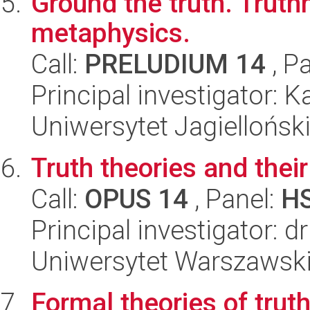
Ground the truth. Truth
metaphysics.
Call:
PRELUDIUM 14
, P
Principal investigator: K
Uniwersytet Jagielloński
Truth theories and their
Call:
OPUS 14
, Panel:
H
Principal investigator: d
Uniwersytet Warszawski,
Formal theories of tru