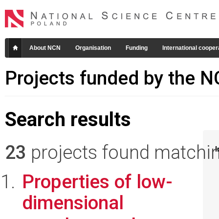
About NCN
Organisation
Funding
International cooper
Projects funded by the 
Search results
23
projects found matching
I
Properties of low-
dimensional