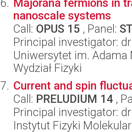
Majorana fermions in tr
nanoscale systems
Call:
OPUS 15
, Panel:
S
Principal investigator:
Uniwersytet im. Adama 
Wydział Fizyki
Current and spin fluct
Call:
PRELUDIUM 14
, P
Principal investigator: d
Instytut Fizyki Molekula