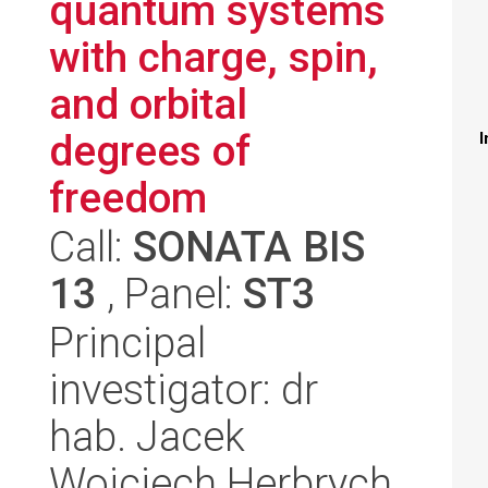
quantum systems
with charge, spin,
and orbital
degrees of
I
freedom
Call:
SONATA BIS
13
, Panel:
ST3
Principal
investigator: dr
hab. Jacek
Wojciech Herbrych