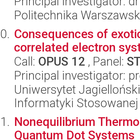
Principal investigator: 
Politechnika Warszawska
Consequences of exotic 
correlated electron sy
Call:
OPUS 12
, Panel:
S
Principal investigator: p
Uniwersytet Jagielloński
Informatyki Stosowanej
Nonequilibrium Thermod
Quantum Dot Systems