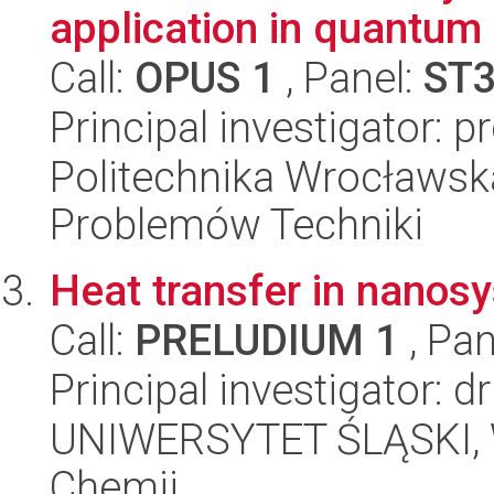
application in quantum 
Call:
OPUS 1
, Panel:
ST
Principal investigator: 
Politechnika Wrocławs
Problemów Techniki
Heat transfer in nanos
Call:
PRELUDIUM 1
, Pan
Principal investigator: 
UNIWERSYTET ŚLĄSKI, Wy
Chemii