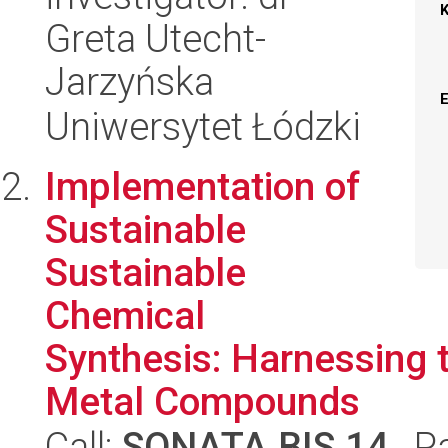
Greta Utecht-
Jarzyńska
Uniwersytet Łódzki
Implementation of
Sustainable
Sustainable
Chemical
Synthesis: Harnessing 
Metal Compounds
Call:
SONATA BIS 14
, P