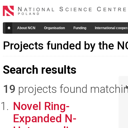
About NCN
Organisation
Funding
International cooper
Projects funded by the 
Search results
19
projects found matching
I
Novel Ring-
Expanded N-