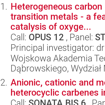
Heterogeneous carbon 
transition metals - a fe
catalysis of oxyge...
Call:
OPUS 12
, Panel:
S
Principal investigator: d
Wojskowa Akademia Tec
Dąbrowskiego, Wydział 
Anionic, cationic and 
heterocyclic carbenes 
Call:
SONATA BIS 6
, Pa