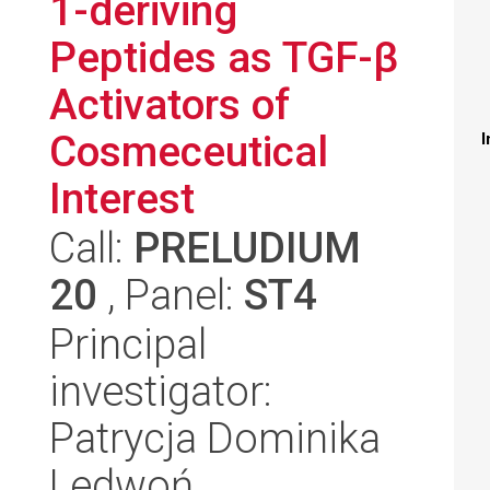
1-deriving
Peptides as TGF-β
Activators of
Cosmeceutical
I
Interest
Call:
PRELUDIUM
20
, Panel:
ST4
Principal
investigator:
Patrycja Dominika
Ledwoń