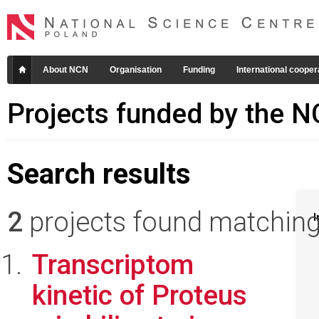
About NCN
Organisation
Funding
International cooper
Projects funded by the 
Search results
2
projects found matching 
I
Transcriptom
kinetic of Proteus