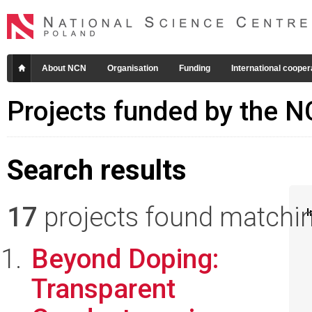
About NCN
Organisation
Funding
International cooper
Projects funded by the 
Search results
17
projects found matching
I
Beyond Doping:
Transparent