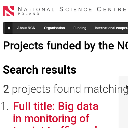
About NCN
Organisation
Funding
International cooper
Projects funded by the 
Search results
2
projects found matching 
I
Full title: Big data
in monitoring of