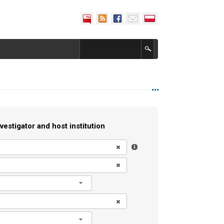
vestigator and host institution
l
l