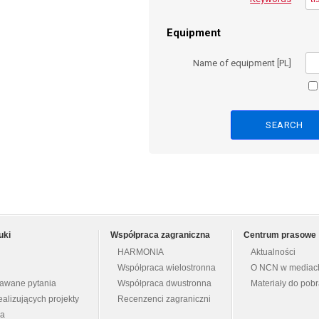
Equipment
Name of equipment [PL]
uki
Współpraca zagraniczna
Centrum prasowe
HARMONIA
Aktualności
Współpraca wielostronna
O NCN w mediac
dawane pytania
Współpraca dwustronna
Materiały do pob
ealizujących projekty
Recenzenci zagraniczni
na