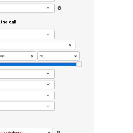
l
the call
l
l
l
l
l