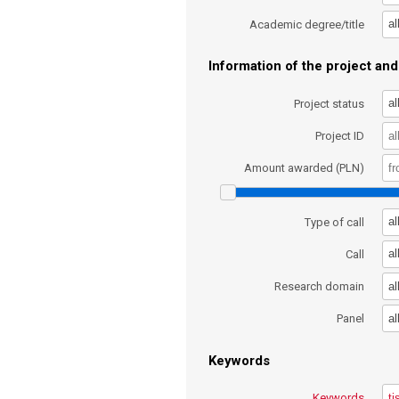
al
Academic degree/title
Information of the project and 
al
Project status
Project ID
Amount awarded (PLN)
al
Type of call
al
Call
al
Research domain
al
Panel
Keywords
Keywords