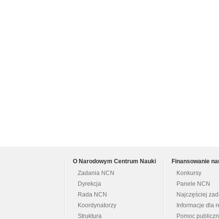
O Narodowym Centrum Nauki
Finansowanie na
Zadania NCN
Konkursy
Dyrekcja
Panele NCN
Rada NCN
Najczęściej za
Koordynatorzy
Informacje dla r
Struktura
Pomoc publicz