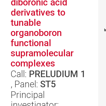
diboronic acid
derivatives to
tunable
organoboron
I
functional
supramolecular
complexes
Call:
PRELUDIUM 1
, Panel:
ST5
Principal
investigator: