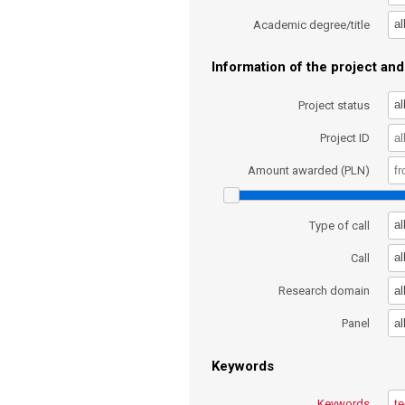
al
Academic degree/title
Information of the project and 
al
Project status
Project ID
Amount awarded (PLN)
al
Type of call
al
Call
al
Research domain
al
Panel
Keywords
Keywords