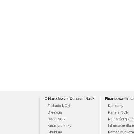
O Narodowym Centrum Nauki
Finansowanie na
Zadania NCN
Konkursy
Dyrekcja
Panele NCN
Rada NCN
Najczęściej za
Koordynatorzy
Informacje dla r
Struktura
Pomoc publicz