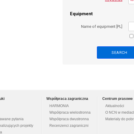
Equipment
Name of equipment [PL]
uki
Współpraca zagraniczna
Centrum prasowe
HARMONIA
Aktualności
Współpraca wielostronna
O NCN w mediac
dawane pytania
Współpraca dwustronna
Materiały do pob
ealizujących projekty
Recenzenci zagraniczni
na