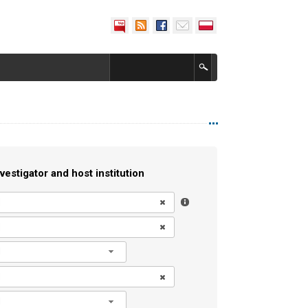
vestigator and host institution
l
l