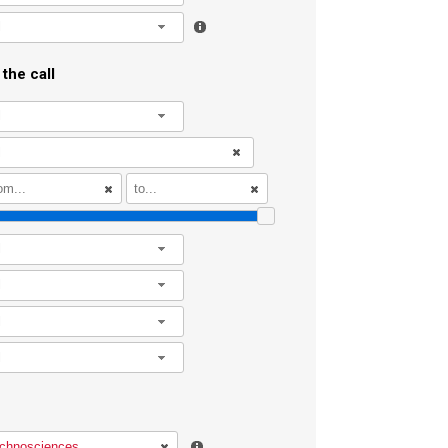
l
the call
l
l
l
l
l