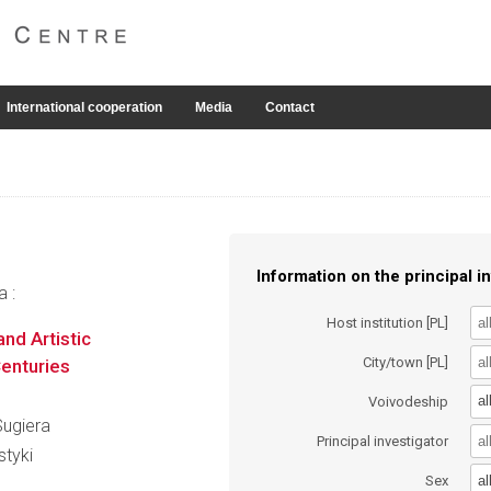
International cooperation
Media
Contact
Information on the principal in
a :
Host institution [PL]
nd Artistic
City/town [PL]
enturies
al
Voivodeship
Sugiera
Principal investigator
styki
al
Sex