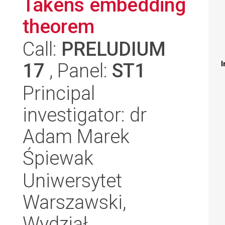
Takens embedding
theorem
Call:
PRELUDIUM
17
, Panel:
ST1
I
Principal
investigator: dr
Adam Marek
Śpiewak
Uniwersytet
Warszawski,
Wydział