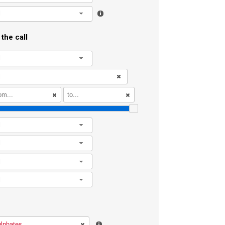
l
the call
l
l
l
l
l