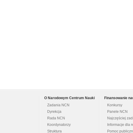
O Narodowym Centrum Nauki
Finansowanie na
Zadania NCN
Konkursy
Dyrekcja
Panele NCN
Rada NCN
Najczęściej za
Koordynatorzy
Informacje dla r
Struktura
Pomoc publicz