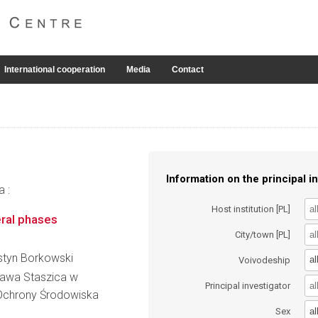
International cooperation
Media
Contact
Information on the principal in
a :
Host institution [PL]
eral phases
City/town [PL]
Justyn Borkowski
al
Voivodeship
ława Staszica w
Principal investigator
i Ochrony Środowiska
al
Sex