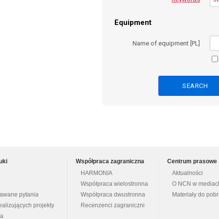
Equipment
Name of equipment [PL]
uki
Współpraca zagraniczna
Centrum prasowe
HARMONIA
Aktualności
Współpraca wielostronna
O NCN w mediac
dawane pytania
Współpraca dwustronna
Materiały do pob
ealizujących projekty
Recenzenci zagraniczni
na