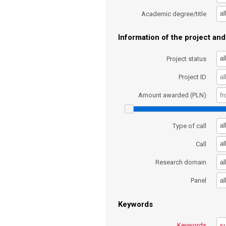
al
Academic degree/title
Information of the project and 
al
Project status
Project ID
Amount awarded (PLN)
al
Type of call
al
Call
al
Research domain
al
Panel
Keywords
Keywords