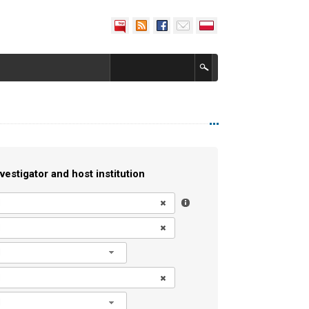
vestigator and host institution
l
l