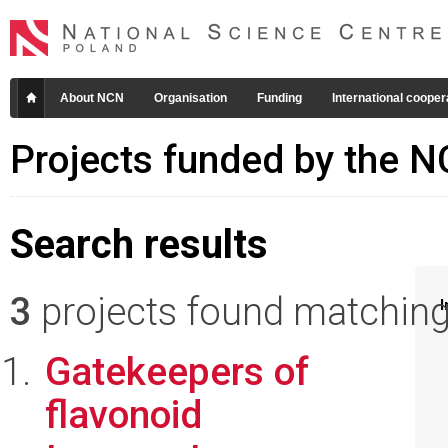
About NCN
Organisation
Funding
International cooper
Projects funded by the 
Search results
3
projects found matching 
I
Gatekeepers of
flavonoid