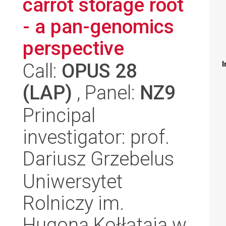
carrot storage root
- a pan-genomics
perspective
Call:
OPUS 28
I
(LAP)
, Panel:
NZ9
Principal
investigator: prof.
Dariusz Grzebelus
Uniwersytet
Rolniczy im.
Hugona Kołłątaja w