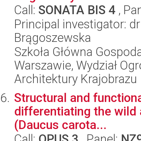
Call:
SONATA BIS 4
, Pa
Principal investigator: d
Brągoszewska
Szkoła Główna Gospoda
Warszawie, Wydział Ogro
Architektury Krajobrazu
Structural and function
differentiating the wild
(Daucus carota...
Call:
OPUS 3
, Panel:
NZ