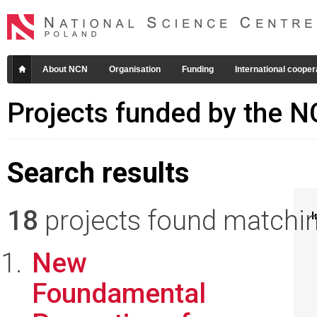
About NCN
Organisation
Funding
International cooper
Projects funded by the 
Search results
18
projects found matching
I
New
Foundamental