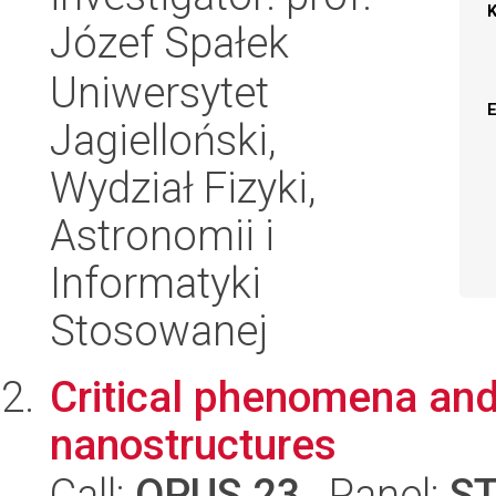
Józef Spałek
Uniwersytet
Jagielloński,
Wydział Fizyki,
Astronomii i
Informatyki
Stosowanej
Critical phenomena and 
nanostructures
Call:
OPUS 23
, Panel:
S