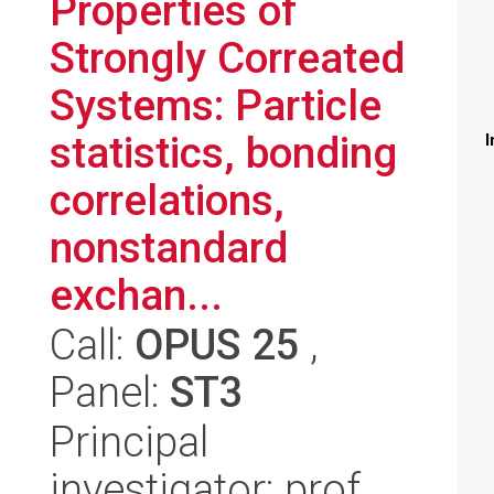
Properties of
Strongly Correated
Systems: Particle
statistics, bonding
I
correlations,
nonstandard
exchan...
Call:
OPUS 25
,
Panel:
ST3
Principal
investigator: prof.