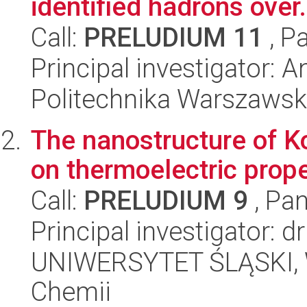
identified hadrons over.
Call:
PRELUDIUM 11
, P
Principal investigator: A
Politechnika Warszawska
The nanostructure of Ko
on thermoelectric prope
Call:
PRELUDIUM 9
, Pan
Principal investigator: d
UNIWERSYTET ŚLĄSKI, Wy
Chemii