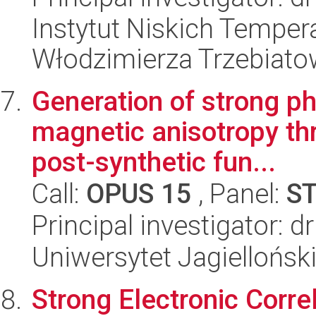
Instytut Niskich Tempera
Włodzimierza Trzebiat
Generation of strong p
magnetic anisotropy th
post-synthetic fun...
Call:
OPUS 15
, Panel:
S
Principal investigator: 
Uniwersytet Jagiellońsk
Strong Electronic Corre