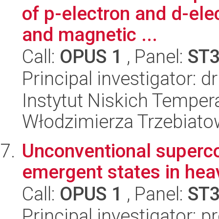
of p-electron and d-ele
and magnetic ...
Call:
OPUS 1
, Panel:
ST
Principal investigator: d
Instytut Niskich Tempera
Włodzimierza Trzebiat
Unconventional superco
emergent states in he
Call:
OPUS 1
, Panel:
ST
Principal investigator: 